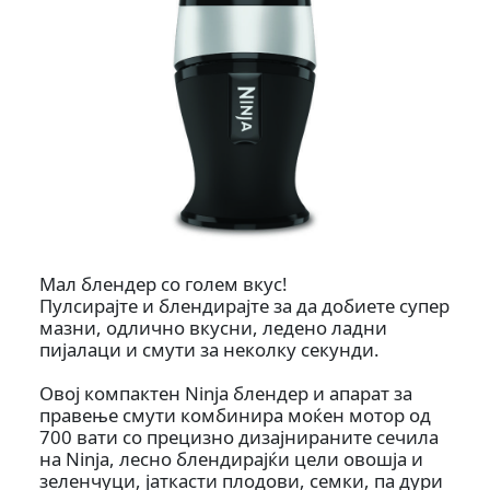
Мал блендер со голем вкус!
Пулсирајте и блендирајте за да добиете супер
мазни, одлично вкусни, ледено ладни
пијалаци и смути за неколку секунди.
Овој компактен Ninja блендер и апарат за
правење смути комбинира моќен мотор од
700 вати со прецизно дизајнираните сечила
на Ninja, лесно блендирајќи цели овошја и
зеленчуци, јаткасти плодови, семки, па дури