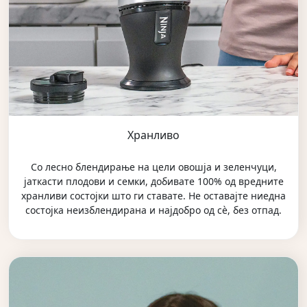
Хранливо
Со лесно блендирање на цели овошја и зеленчуци,
јаткасти плодови и семки, добивате 100% од вредните
хранливи состојки што ги ставате. Не оставајте ниедна
состојка неизблендирана и најдобро од сѐ, без отпад.