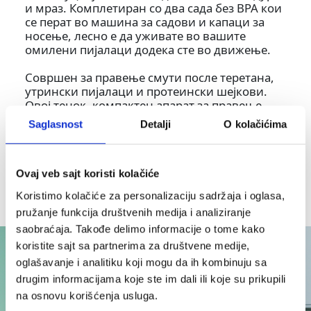
и мраз. Комплетиран со два сада без BPA кои
се перат во машина за садови и капаци за
носење, лесно е да уживате во вашите
омилени пијалаци додека сте во движење.
Совршен за правење смути после теретана,
утрински пијалаци и протеински шејкови.
Овој тенок, компактен апарат за правење
смути е совршен за секоја кујна.
Saglasnost
Detalji
O kolačićima
Ovaj veb sajt koristi kolačiće
Koristimo kolačiće za personalizaciju sadržaja i oglasa,
pružanje funkcija društvenih medija i analiziranje
saobraćaja. Takođe delimo informacije o tome kako
koristite sajt sa partnerima za društvene medije,
oglašavanje i analitiku koji mogu da ih kombinuju sa
drugim informacijama koje ste im dali ili koje su prikupili
na osnovu korišćenja usluga.