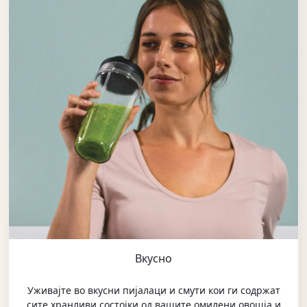
Вкусно
Уживајте во вкусни пијалаци и смути кои ги содржат
сите хранливи состојки од вашите омилени овошја и