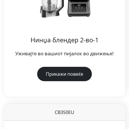
Нинџа блендер 2-во-1
Уживајте во вашиот пијалок во движење!
Прикажи повеќе
CB350EU