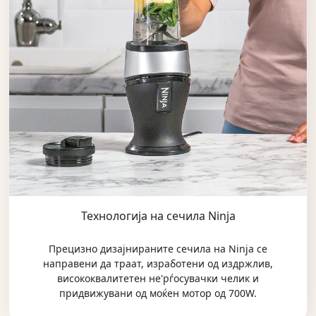
Технологија на сечила Ninja
Прецизно дизајнираните сечила на Ninja се
направени да траат, изработени од издржлив,
висококвалитетен не'рѓосувачки челик и
придвижувани од моќен мотор од 700W.