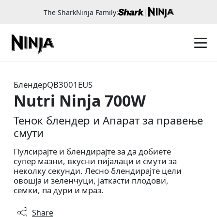
|
The SharkNinja Family:
Блендер
QB3001EUS
Nutri Ninja 700W
Тенок блендер и Апарат за правење
смути
Пулсирајте и блендирајте за да добиете
супер мазни, вкусни пијалаци и смути за
неколку секунди. Лесно блендирајте цели
овошја и зеленчуци, јаткасти плодови,
семки, па дури и мраз.
Share