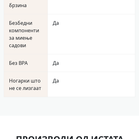
брзина
Безбедни
Да
компоненти
за миење
садови
Без BPA
Да
Ногарки што
Да
не се лизгаат