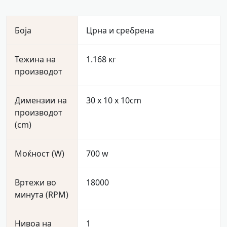
Боја
Црна и сребрена
Тежина на
1.168 кг
производот
Димензии на
30 x 10 x 10cm
производот
(cm)
Моќност (W)
700 w
Вртежи во
18000
минута (RPM)
Нивоа на
1