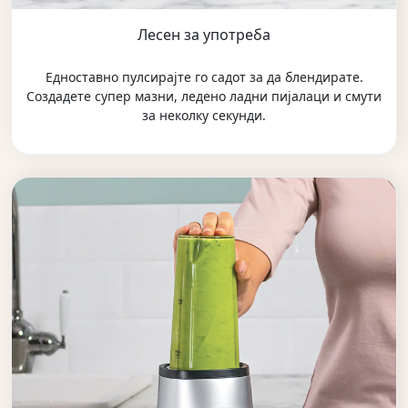
Лесен за употреба
Едноставно пулсирајте го садот за да блендирате.
Создадете супер мазни, ледено ладни пијалаци и смути
за неколку секунди.