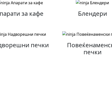
парати за кафе
Блендери
дворешни печки
Повеќенаменс
печки