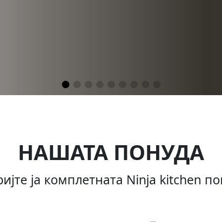
кафе со луѓето кои ви се
усовите што ги обожавате.
.
иродни состојки и свежо
НАШАТА ПОНУДА
ијте ја комплетната Ninja kitchen п