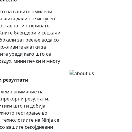
њето на вашите омилени
злика дали сте искусен
ноставно ги откривате
ќните блендери и сецкачи,
бокали за греење вода со
држливите алатки за
ите уреди како што се
оздух, мини печки и многу
и резултати
големо внимание на
спрекорни резултати.
итики што ги добија
ежното тестирање во
 технологиите на Ninja се
 со вашите секојдневни