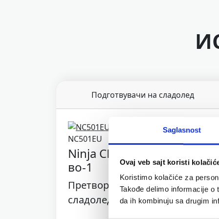
И
Подготвувачи на сладолед
Saglasnost
NC501EU
Ninja CREAMi Deluxe 10-
Ovaj veb sajt koristi kolačić
во-1
Koristimo kolačiće za persona
Претворете речиси сè во
Takođe delimo informacije o t
сладолед
da ih kombinuju sa drugim inf