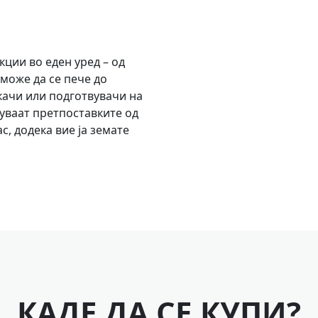
кции во еден уред – од
 може да се пече до
качи или подготвувачи на
уваат претпоставките од
с, додека вие ја земате
КАДЕ ДА СЕ КУПИ?