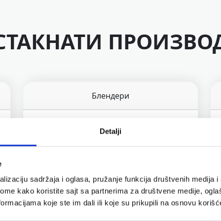
СТАКНАТИ ПРОИЗВО
Блендери
Detalji
BN800EU
Ninja 3-во-1 Процесор за
e
храна
lizaciju sadržaja i oglasa, pružanje funkcija društvenih medija i 
со Auto-iQ технологија
ome kako koristite sajt sa partnerima za društvene medije, oglaš
ormacijama koje ste im dali ili koje su prikupili na osnovu korišć