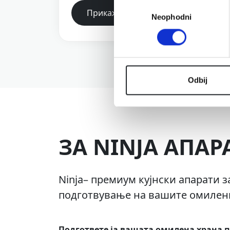
Избор
Прикажи повеќе
Neophodni
сагласности
Odbij
ЗА
NINJA
АПАР
Ninja– премиум кујнски апарати з
подготвување на вашите омилени
Подгответе ја вашата омилена храна 