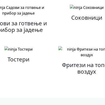
Соковници
ови за готвење и
рибор за јадење
Тостери
Фритези на то
воздух