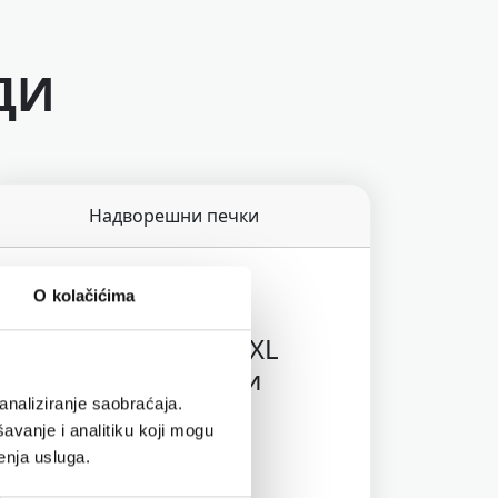
ДИ
Надворешни печки
O kolačićima
OG850EU
Ninja Woodfire Pro XL
eлектрична скара и
пушница
analiziranje saobraćaja.
avanje i analitiku koji mogu
Неодолив вкус на дим
enja usluga.