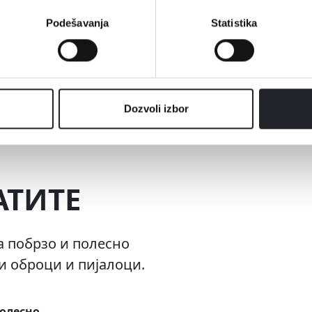
Прикажи повеќе
Podešavanja
Statistika
Dozvoli izbor
АТИТЕ
а побрзо и полесно
 оброци и пијалоци.
полесно