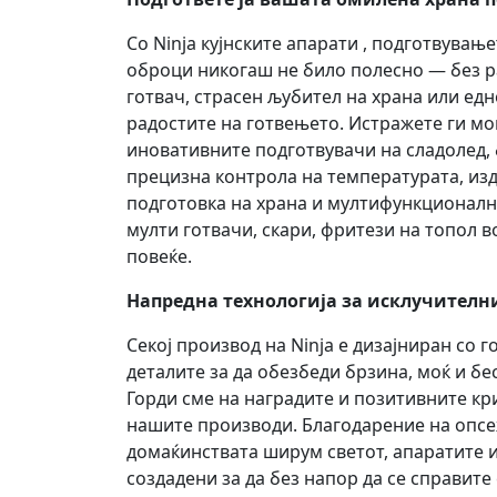
Со Ninja кујнските апарати , подготвува
оброци никогаш не било полесно — без ра
готвач, страсен љубител на храна или ед
радостите на готвењето. Истражете ги мо
иновативните подготвувачи на сладолед, 
прецизна контрола на температурата, из
подготовка на храна и мултифункционалн
мулти готвачи, скари, фритези на топол в
повеќе.
Напредна технологија за исклучителн
Секој производ на Ninja е дизајниран со 
деталите за да обезбеди брзина, моќ и бе
Горди сме на наградите и позитивните кр
нашите производи. Благодарение на опс
домаќинствата ширум светот, апаратите и
создадени за да без напор да се справите