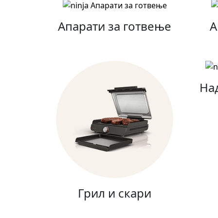
Апарати за готвење
А
На
Грил и скари