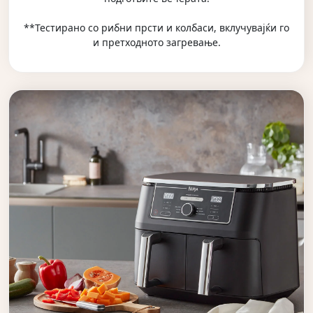
**Тестирано со рибни прсти и колбаси, вклучувајќи го
и претходното загревање.