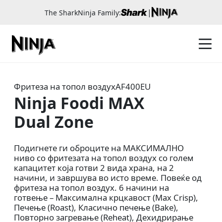
|
The SharkNinja Family:
Фритеза на топол воздух
AF400EU
Ninja Foodi MAX
Dual Zone
Подигнете ги оброците на МАКСИМАЛНО
ниво со фритезата на топол воздух со голем
капацитет која готви 2 вида храна, на 2
начини, и завршува во исто време. Повеќе од
фритеза на топол воздух. 6 начини на
готвење – Максимална крцкавост (Max Crisp),
Печење (Roast), Класично печење (Bake),
Повторно загревање (Reheat), Дехидрирање