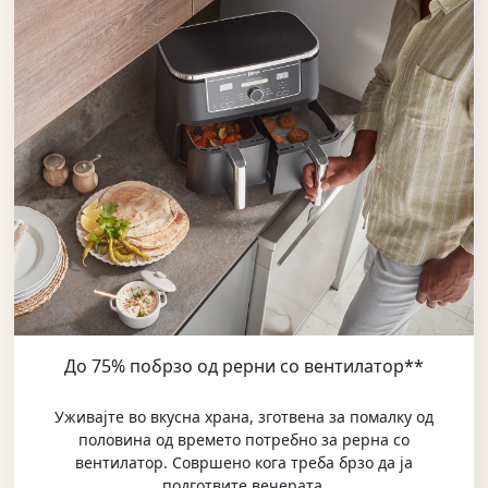
До 75% побрзо од рерни со вентилатор**
Уживајте во вкусна храна, зготвена за помалку од
половина од времето потребно за рерна со
вентилатор. Совршено кога треба брзо да ја
подготвите вечерата.