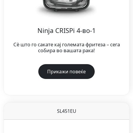
*Во споредба со AF300UK, 7,6л
**Тестирано со рибни прсти и колбаси,
вклучувајќи го и претходното загревање.
***Тестирано со рачно сечкан помфрит
Ninja CRISPi 4-во-1
пржен во длабоко масло.
Сè што го сакате кај големата фритеза – сега
собира во вашата рака!
Прикажи повеќе
SL451EU