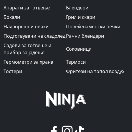
Апарати за готвење
Блендери
Бокали
Грил и скари
Надворешни печки
Повеќенаменски печки
Подготвувачи на сладолед
Рачни блендери
Садови за готвење и
Соковници
прибор за јадење
Термометри за храна
Термоси
Тостери
Фритези на топол воздух