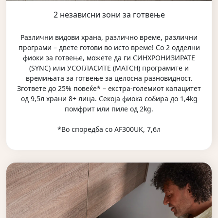
2 независни зони за готвење
Различни видови храна, различно време, различни
програми – двете готови во исто време! Со 2 одделни
фиоки за готвење, можете да ги СИНХРОНИЗИРАТЕ
(SYNC) или УСОГЛАСИТЕ (MATCH) програмите и
времињата за готвење за целосна разновидност.
Згответе до 25% повеќе* – екстра-големиот капацитет
од 9,5л храни 8+ лица. Секоја фиока собира до 1,4kg
помфрит или пиле од 2kg.
*Во споредба со AF300UK, 7,6л