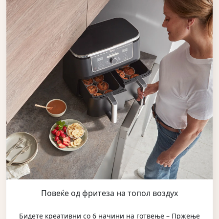
Повеќе од фритеза на топол воздух
Бидете креативни со 6 начини на готвење – Пржење