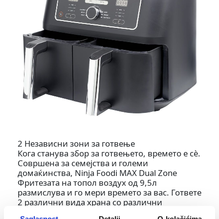
2 Независни зони за готвење
Кога станува збор за готвењето, времето е сѐ.
Совршена за семејства и големи
домаќинства, Ninja Foodi MAX Dual Zone
Фритезата на топол воздух од 9,5л
размислува и го мери времето за вас. Гответе
2 различни вида храна со различни
температури, времиња и поставки во 2
Saglasnost
Detalji
O kolačićima