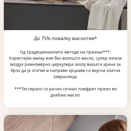
До 75% помалку маснотии*
Oд традиционалните методи на пржење***.
Користејќи малку или без воопшто масло, супер-жежок
воздух рамномерно циркулира околу вашата храна за
брзо да ја зготви и направи крцкава со вкусна златна
завршница.
***Тестирано со рачно сечкан помфрит пржен во
длабоко масло.